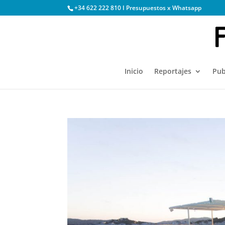
+34 622 222 810 I Presupuestos x Whatsapp
Inicio
Reportajes
Pub