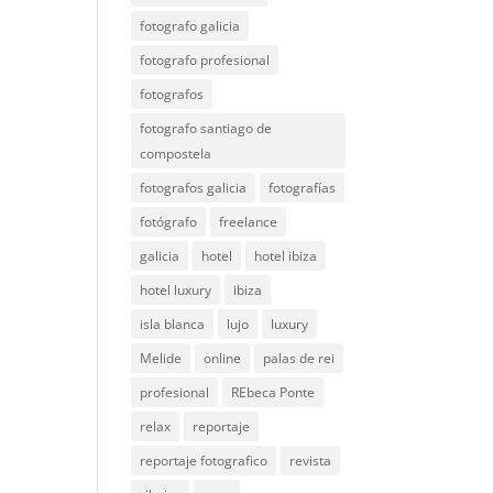
fotografo galicia
fotografo profesional
fotografos
fotografo santiago de
compostela
fotografos galicia
fotografías
fotógrafo
freelance
galicia
hotel
hotel ibiza
hotel luxury
ibiza
isla blanca
lujo
luxury
Melide
online
palas de rei
profesional
REbeca Ponte
relax
reportaje
reportaje fotografico
revista