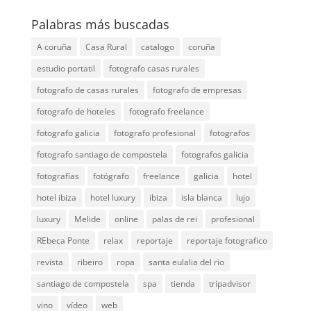
Palabras más buscadas
A coruña
Casa Rural
catalogo
coruña
estudio portatil
fotografo casas rurales
fotografo de casas rurales
fotografo de empresas
fotografo de hoteles
fotografo freelance
fotografo galicia
fotografo profesional
fotografos
fotografo santiago de compostela
fotografos galicia
fotografías
fotógrafo
freelance
galicia
hotel
hotel ibiza
hotel luxury
ibiza
isla blanca
lujo
luxury
Melide
online
palas de rei
profesional
REbeca Ponte
relax
reportaje
reportaje fotografico
revista
ribeiro
ropa
santa eulalia del rio
santiago de compostela
spa
tienda
tripadvisor
vino
vídeo
web