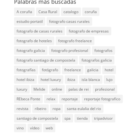
Palabras más buscadas
A coruña
Casa Rural
catalogo
coruña
estudio portatil
fotografo casas rurales
fotografo de casas rurales
fotografo de empresas
fotografo de hoteles
fotografo freelance
fotografo galicia
fotografo profesional
fotografos
fotografo santiago de compostela
fotografos galicia
fotografías
fotógrafo
freelance
galicia
hotel
hotel ibiza
hotel luxury
ibiza
isla blanca
lujo
luxury
Melide
online
palas de rei
profesional
REbeca Ponte
relax
reportaje
reportaje fotografico
revista
ribeiro
ropa
santa eulalia del rio
santiago de compostela
spa
tienda
tripadvisor
vino
vídeo
web