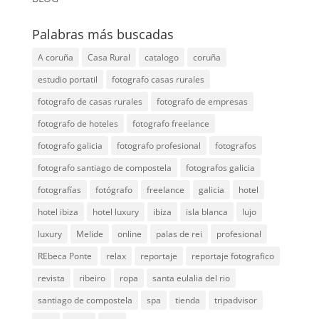
Palabras más buscadas
A coruña
Casa Rural
catalogo
coruña
estudio portatil
fotografo casas rurales
fotografo de casas rurales
fotografo de empresas
fotografo de hoteles
fotografo freelance
fotografo galicia
fotografo profesional
fotografos
fotografo santiago de compostela
fotografos galicia
fotografías
fotógrafo
freelance
galicia
hotel
hotel ibiza
hotel luxury
ibiza
isla blanca
lujo
luxury
Melide
online
palas de rei
profesional
REbeca Ponte
relax
reportaje
reportaje fotografico
revista
ribeiro
ropa
santa eulalia del rio
santiago de compostela
spa
tienda
tripadvisor