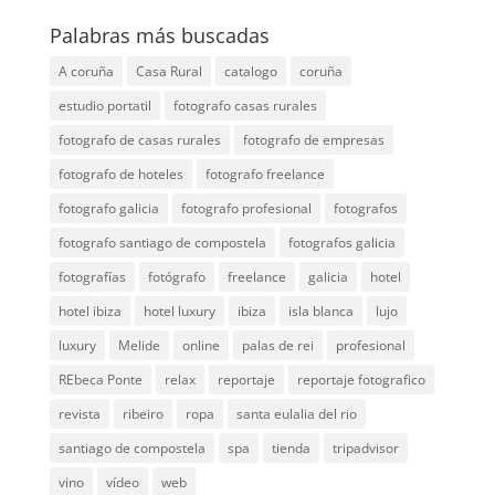
Palabras más buscadas
A coruña
Casa Rural
catalogo
coruña
estudio portatil
fotografo casas rurales
fotografo de casas rurales
fotografo de empresas
fotografo de hoteles
fotografo freelance
fotografo galicia
fotografo profesional
fotografos
fotografo santiago de compostela
fotografos galicia
fotografías
fotógrafo
freelance
galicia
hotel
hotel ibiza
hotel luxury
ibiza
isla blanca
lujo
luxury
Melide
online
palas de rei
profesional
REbeca Ponte
relax
reportaje
reportaje fotografico
revista
ribeiro
ropa
santa eulalia del rio
santiago de compostela
spa
tienda
tripadvisor
vino
vídeo
web